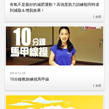
有氧不是最好的減肥運動？高強度肌力訓練能同時達
到減脂＆增肌效果！
| 全部
2014-12-29
10分鐘教妳練就馬甲線
| 全部