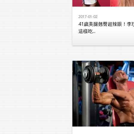
2017-01-02
41歲美腿翹臀超辣眼！李
這樣吃...