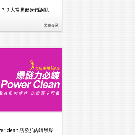
來？９大常見健身錯誤觀
| 文章專區
r clean 誘發肌肉暗黑爆