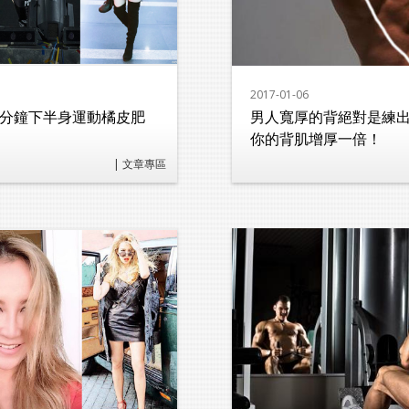
2017-01-06
5分鐘下半身運動橘皮肥
男人寬厚的背絕對是練出
你的背肌增厚一倍！
| 文章專區