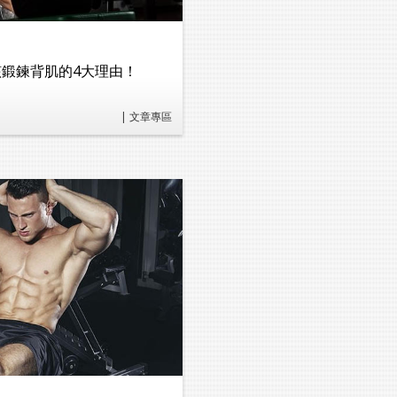
鍛鍊背肌的4大理由！
| 文章專區