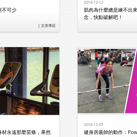
2016-12-12
絕不可少
肌肉為什麼總是練不出
念，快點破解吧！
| 文章專區
2016-12-07
身材永遠那麼苗條，果然
健身房最帥的動作：Powe