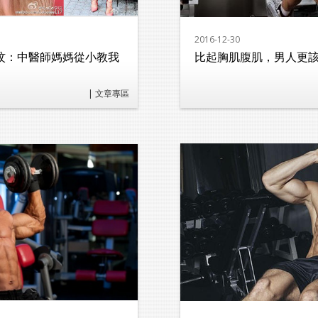
2016-12-30
玟：中醫師媽媽從小教我
比起胸肌腹肌，男人更該
| 文章專區