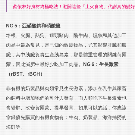
蔡依林好身材終極吃法！避開這些「上火食物」代謝真的變好
NG 5：亞硝酸鈉和硝酸鹽
培根、火腿、熱狗、罐頭豬肉、醃牛肉、燻魚和其他加工
肉品中最為常見，是已知的致癌物品，尤其影響肝臟和胰
臟，其中胰臟負責生產胰島素，那是體重管理的關鍵荷爾
蒙，因此減肥中最好少吃加工肉品。
NG 6：生長激素
（rBST、rBGH）
非有機的奶製品與肉類常見生長激素，添加在乳牛與家畜
的飼料中增加牠們的乳汁與發育，而人類吃下生長激素也
會變胖、改變賀爾蒙、提早發育。如果可以的話，你應該
拿錢優先購買的有機食物有：牛肉、奶製品、海洋捕撈的
海鮮等。