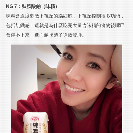
NG 7：麩胺酸鈉（味精）
味精會過度刺激下視丘的腦細胞，下視丘控制很多功能，
包括飢餓感！這就是為什麼吃完大量含味精的食物後嘴巴
會停不下來，進而越吃越多導致發胖。