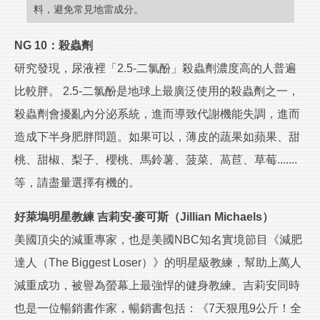
料，避免常見地雷成分。
NG 10：殺蟲劑
研究發現，尿液裡「2.5-二氯酚」殺蟲劑濃度高的人普遍
比較胖。 2.5-二氯酚是地球上最廣泛使用的殺蟲劑之一，
殺蟲劑會擾亂內分泌系統，進而導致代謝機能失調，進而
造成下半身肥胖問題。如果可以，薄皮的蔬果如蘋果、甜
桃、甜椒、梨子、櫻桃、馬鈴薯、菠菜、萵苣、草莓.......
等，請盡量選擇有機的。
好萊塢明星教練 吉莉安‧麥可斯（Jillian Michaels）
美國頂尖的減重專家，也是美國NBC知名實境節目《減肥
達人（The Biggest Loser）》的明星級教練，幫助上萬人
減重成功，被譽為螢幕上最強悍的健身教練。吉莉安同時
也是一位暢銷書作家，暢銷書包括：《7天狠甩9公斤！全