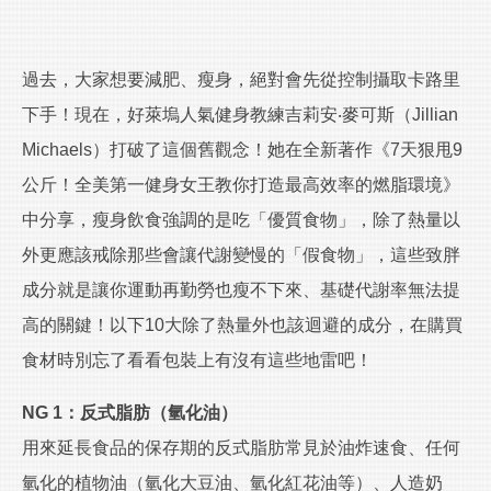
過去，大家想要減肥、瘦身，絕對會先從控制攝取卡路里
下手！現在，好萊塢人氣健身教練吉莉安‧麥可斯（Jillian
Michaels）打破了這個舊觀念！她在全新著作《7天狠甩9
公斤！全美第一健身女王教你打造最高效率的燃脂環境》
中分享，瘦身飲食強調的是吃「優質食物」，除了熱量以
外更應該戒除那些會讓代謝變慢的「假食物」，這些致胖
成分就是讓你運動再勤勞也瘦不下來、基礎代謝率無法提
高的關鍵！以下10大除了熱量外也該迴避的成分，在購買
食材時別忘了看看包裝上有沒有這些地雷吧！
NG 1：反式脂肪（氫化油）
用來延長食品的保存期的反式脂肪常見於油炸速食、任何
氫化的植物油（氫化大豆油、氫化紅花油等）、人造奶