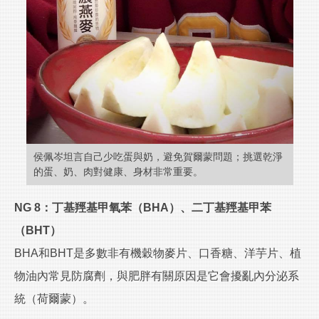
侯佩岑坦言自己少吃蛋與奶，避免賀爾蒙問題；挑選乾淨
的蛋、奶、肉對健康、身材非常重要。
NG 8：丁基羥基甲氧苯（BHA）、二丁基羥基甲苯
（BHT）
BHA和BHT是多數非有機穀物麥片、口香糖、洋芋片、植
物油內常見防腐劑，與肥胖有關原因是它會擾亂內分泌系
統（荷爾蒙）。