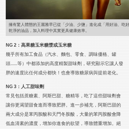
擁有驚人體態的王麗雅早已從「少油、少鹽」進化成「用好油、吃
乾淨的油品，加入料理中其實更具健康效率。
NG 2：高果糖玉米糖漿或玉米糖
幾乎所有加工食品（汽水、麵包、零食、調味優格、罐
頭......等）中都添加的高度精製甜味劑，研究顯示它讓人發
胖的速度比任何成分都快！也會導致糖尿病與提前老化。
NG 3：人工甜味劑
常見包括蔗糖素、阿斯巴甜、糖精等，吃了這些甜味劑會
讓你更渴望甜食進而導致肥胖。進一步補充，阿斯巴甜的
兩大成分是苯丙胺酸和天門冬胺酸，大量的苯丙胺酸會降
低血清素的濃度，增加你進食的欲望，導致體重增加。絕