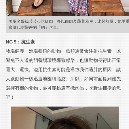
美腿名媛孫芸芸少吃紅肉，多以白肉及蔬菜為主；比起熱量，她更
會讓代謝變差的「鈉」含量。
NG 9：抗生素
牧場飼養、漁場養殖的動物、魚類通常會注射抗生素，以
避免不人道的飼養場環境導致感染，也讓動物長得比正常
還大、還快。濫用抗生素可能是導致我們過胖的原因，讓
人跟動物一樣迅速地囤積脂肪。所以，如同前面提到優先
選擇有機的食物，盡可能挑選有機肉品，吃野生捕撈的魚
吧！