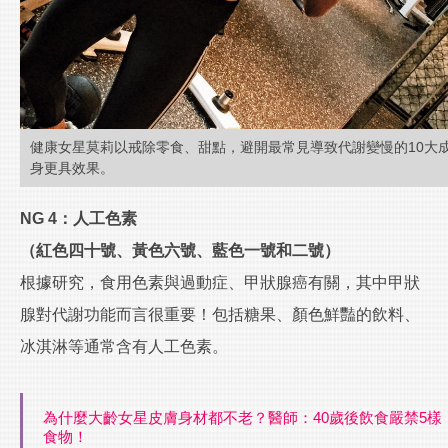
健康女星莫莉以戒除零食、甜點，避開最常見導致代謝變慢的10大
身更具效果。
NG 4：人工色素
（紅色四十號、黃色六號、藍色一號和二號）
根據研究，食用色素與過動症、甲狀腺癌有關，其中甲狀
腺對代謝功能而言很重要！包括糖果、顏色鮮豔的飲料、
冰淇淋等通常含有人工色素。
為什麼大齡女星皮膚身材都不老？醫師：40歲後飲食嚴禁5樣
食物！