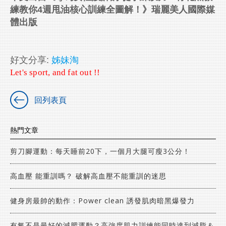
練教你
4
週甩油核心訓練全圖解！》瑞麗美人國際媒
體出版
好文分享:
姊妹淘
Let's sport, and fat out !!
回列表頁
熱門文章
剪刀腳運動：每天睡前20下，一個月大腿可瘦3公分！
高血壓 能重訓嗎？ 破解高血壓不能重訓的迷思
健身房最帥的動作：Power clean 誘發肌肉暗黑爆發力
有氧不是最好的減肥運動？高強度肌力訓練能同時達到減脂＆