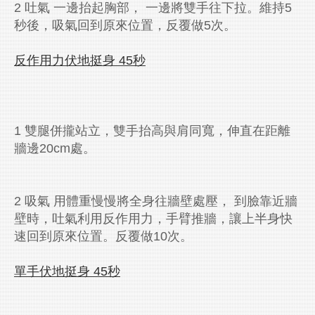
2 吐氣 一邊抬起胸部， 一邊將雙手往下拉。維持5
秒後，吸氣回到原來位置，反覆做5次。
反作用力伏地挺身 45
秒
1 雙腿併攏站立，雙手抬高與肩同寬，伸直在距離
牆邊20cm處。
2 吸氣 用體重慢慢將全身往牆壁處壓， 到臉靠近牆
壁時，吐氣利用反作用力，手臂推牆，讓上半身快
速回到原來位置。反覆做10次。
單手伏地挺身 45
秒