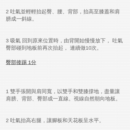
2 吐氣並輕輕抬起臀、腰、背部，抬高至膝蓋和肩
膀成一斜線。
3 吸氣 回到原來位置時，由背開始慢慢放下， 吐氣
臀部碰到地板前再次抬起， 連續做10次。
臀部後踢 1
分
1 雙手張開與肩同寬，以雙手和雙膝撐地，盡量讓
肩膀、背部、臀部成一直線。視線自然朝向地板。
2 吐氣抬高右腿，讓腳板和天花板呈水平。