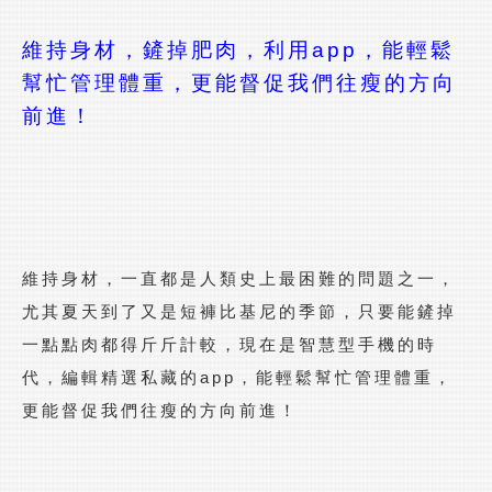
維持身材，鏟掉肥肉，利用
app
，能輕鬆
Lexports 勵動風潮
幫忙管理體重，更能督促我們往瘦的方向
前進！
維持身材，一直都是人類史上最困難的問題之一，
尤其夏天到了又是短褲比基尼的季節，只要能鏟掉
一點點肉都得斤斤計較，現在是智慧型手機的時
代，編輯精選私藏的app，能輕鬆幫忙管理體重，
更能督促我們往瘦的方向前進！