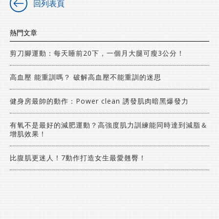
回列表頁
熱門文章
剪刀腳運動：每天睡前20下，一個月大腿可瘦3公分！
高血壓 能重訓嗎？ 破解高血壓不能重訓的迷思
健身房最帥的動作：Power clean 誘發肌肉暗黑爆發力
有氧不是最好的減肥運動？高強度肌力訓練能同時達到減脂＆
增肌效果！
比腹肌更迷人！7動作打造女生最愛翹臀！