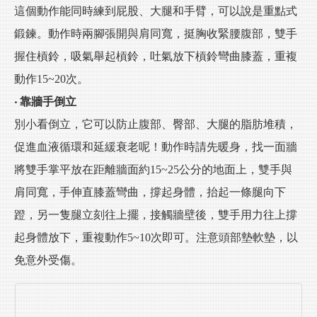
這個動作能同時練到屁股、大腿和手臂，可以說是重點式
鍛鍊。動作時兩腳張開與肩同寬，挺胸收緊腰腹部，雙手
握住槓鈴，吸氣舉起槓鈴，吐氣放下槓鈴彎曲膝蓋，重複
動作15~20次。
‧ 靠牆手倒立
別小看倒立，它可以防止腹部、臀部、大腿的脂肪堆積，
促進血液循環和延緩衰老呢！動作時請先暖身，找一面牆
將雙手掌平放在距離牆面約15~25公分的地面上，雙手與
肩同寬，手伸直膝蓋彎曲，撐起身體，抬起一條腿向下
蹬，另一隻腿立刻往上擺，接觸牆壁後，雙手用力往上撐
起身體放下，重複動作5~10次即可。注意頭部墊軟墊，以
免意外受傷。