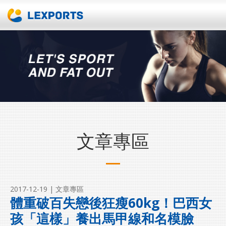
文章專區
2017-12-19
| 文章專區
體重破百失戀後狂瘦60kg！巴西女
孩「這樣」養出馬甲線和名模臉