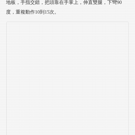
地板，手指交錯，把頭靠在手掌上，伸直雙腿，下彎90
度，重複動作10到15次。