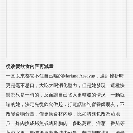
從改變飲食內容再減量
一直以來都管不住自己嘴的Mariana Assayag，遇到挫折時
更是毫不忌口，大吃大喝消化壓力，但是她發現，這種快
樂都只是一時的，反而讓自己陷入更糟糕的情況，一動就
喘的她，決定先從飲食做起，打電話諮詢營養師朋友，不
改變食物分量，僅更換食材內容，比如將麵包改為蒸地
瓜，炸肉換成烤魚或烤雞胸肉，多吃萵苣、洋蔥、番茄等
蔬菜水果，習慣後再漸漸減少份量。若是想吃甜點，她最