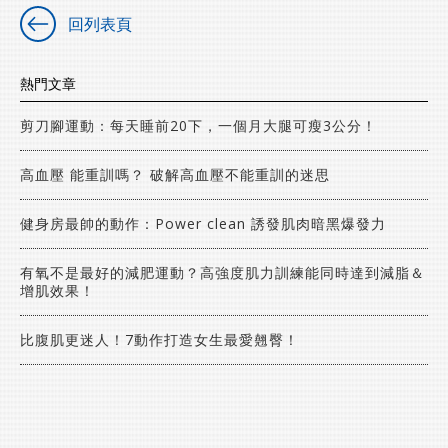
回列表頁
熱門文章
剪刀腳運動：每天睡前20下，一個月大腿可瘦3公分！
高血壓 能重訓嗎？ 破解高血壓不能重訓的迷思
健身房最帥的動作：Power clean 誘發肌肉暗黑爆發力
有氧不是最好的減肥運動？高強度肌力訓練能同時達到減脂＆
增肌效果！
比腹肌更迷人！7動作打造女生最愛翹臀！