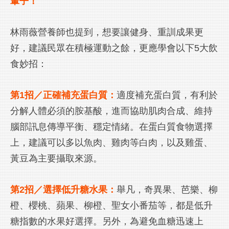
輩子！
林雨薇營養師也提到，想要讓健身、重訓成果更
好，建議民眾在積極運動之餘，更應學會以下5大飲
食妙招：
第1招／正確補充蛋白質：
適度補充蛋白質，有利於
分解人體必須的胺基酸，進而協助肌肉合成、維持
腦部訊息傳導平衡、穩定情緒。在蛋白質食物選擇
上，建議可以多以魚肉、雞肉等白肉，以及雞蛋、
黃豆為主要攝取來源。
第2招／選擇低升糖水果：
舉凡，奇異果、芭樂、柳
橙、櫻桃、蘋果、柳橙、聖女小番茄等，都是低升
糖指數的水果好選擇。另外，為避免血糖迅速上