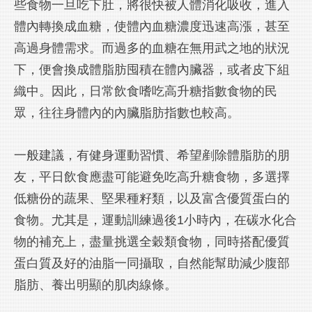
些食物一旦吃下肚，將很快被人體消化吸收，進入
體內轉換成血糖，使體內血糖濃度迅速高漲，甚至
高過身體需求。而過多的血糖在無用武之地的狀況
下，便會換成體脂肪囤積在體內臟器，或者皮下組
織中。因此，日常飲食嗜吃高升糖指數食物的民
眾，往往身體內的內臟脂肪指數也較高。
一般建議，有健身運動習慣、希望剷除體脂肪的朋
友，平日飲食應盡可能避免吃高升糖食物，多選擇
低糖份的蔬果、堅果種籽類，以及富含優質蛋白的
食物。尤其是，運動訓練過後1小時內，在碳水化合
物的補充上，盡量挑選全穀類食物，同時搭配優質
蛋白質及好的油脂一同攝取，自然能幫助減少腹部
脂肪、養出明顯的肌肉線條。