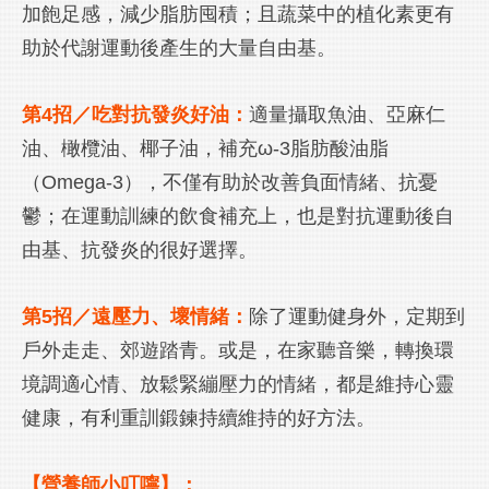
加飽足感，減少脂肪囤積；且蔬菜中的植化素更有
助於代謝運動後產生的大量自由基。
第4招／吃對抗發炎好油：
適量攝取魚油、亞麻仁
油、橄欖油、椰子油，補充ω-3脂肪酸油脂
（Omega-3），不僅有助於改善負面情緒、抗憂
鬱；在運動訓練的飲食補充上，也是對抗運動後自
由基、抗發炎的很好選擇。
第5招／遠壓力、壞情緒：
除了運動健身外，定期到
戶外走走、郊遊踏青。或是，在家聽音樂，轉換環
境調適心情、放鬆緊繃壓力的情緒，都是維持心靈
健康，有利重訓鍛鍊持續維持的好方法。
【營養師小叮嚀】：