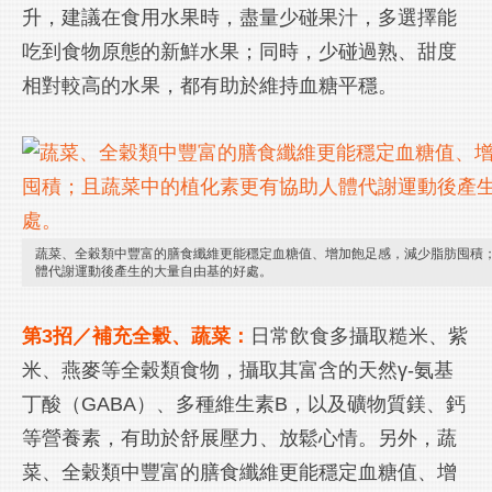
升，建議在食用水果時，盡量少碰果汁，多選擇能
吃到食物原態的新鮮水果；同時，少碰過熟、甜度
相對較高的水果，都有助於維持血糖平穩。
蔬菜、全穀類中豐富的膳食纖維更能穩定血糖值、增加飽足感，減少脂肪囤積
體代謝運動後產生的大量自由基的好處。
第3招／補充全穀、蔬菜：
日常飲食多攝取糙米、紫
米、燕麥等全穀類食物，攝取其富含的天然γ-氨基
丁酸（GABA）、多種維生素B，以及礦物質鎂、鈣
等營養素，有助於舒展壓力、放鬆心情。另外，蔬
菜、全穀類中豐富的膳食纖維更能穩定血糖值、增