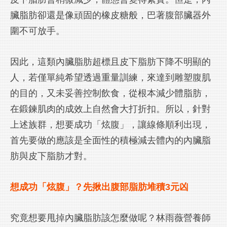
臟脂肪卻還是像頑固的橡皮糖般，巴著腹部臟器外
圍不可放手。
因此，這類內臟脂肪超標且皮下脂肪下降不明顯的
人，若僅單純希望透過重量訓練，來達到雕塑腹肌
的目的，又未妥善控制飲食，從根本減少體脂肪，
在鍛鍊肌肉的成效上自然會大打折扣。所以，針對
上述族群，想要成功「炫腹」，讓線條順利出現，
首先要做的應該是全面性的積極減去體內的內臟脂
肪與皮下脂肪才對。
想成功「炫腹」？先揪出腹部脂肪堆積3元凶
究竟想要甩掉內臟脂肪該怎麼做呢？林雨薇營養師